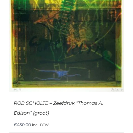
ROB SCHOLTE – Zeefdruk “Thomas A.
Edison” (groot)
€
450,00
incl. BTW