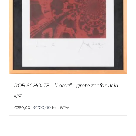
ROB SCHOLTE – “Lorca” – grote zeefdruk in
lijst
Oorspronkelijke
Huidige
€
200,00
€
350,00
incl. BTW
prijs
prijs
was:
is:
€350,00.
€200,00.