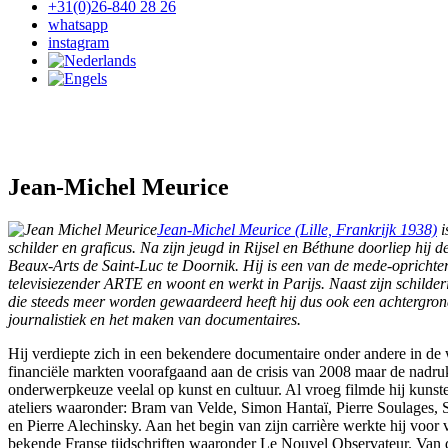
+31(0)26-840 28 26
whatsapp
instagram
Jean-Michel Meurice
Jean-Michel Meurice (Lille, Frankrijk 1938)
i
schilder en graficus. Na zijn jeugd in Rijsel en Béthune doorliep hij d
Beaux-Arts de Saint-Luc te Doornik. Hij is een van de mede-oprichte
televisiezender ARTE en woont en werkt in Parijs. Naast zijn schilderi
die steeds meer worden gewaardeerd heeft hij dus ook een achtergron
journalistiek en het maken van documentaires.
Hij verdiepte zich in een bekendere documentaire onder andere in de
financiële markten voorafgaand aan de crisis van 2008 maar de nadruk 
onderwerpkeuze veelal op kunst en cultuur. Al vroeg filmde hij kunst
ateliers waaronder: Bram van Velde, Simon Hantaï, Pierre Soulages,
en Pierre Alechinsky. Aan het begin van zijn carrière werkte hij voor 
bekende Franse tijdschriften waaronder Le Nouvel Observateur. Van 