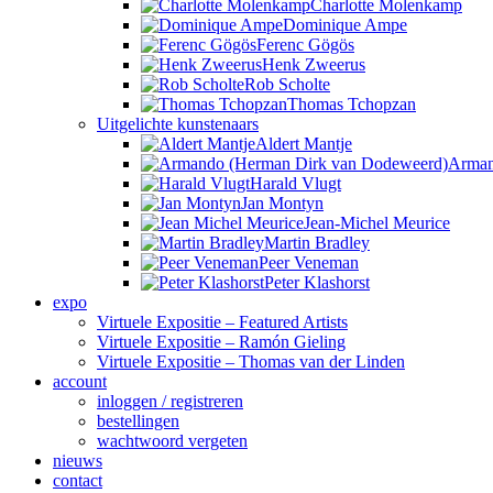
Charlotte Molenkamp
Dominique Ampe
Ferenc Gögös
Henk Zweerus
Rob Scholte
Thomas Tchopzan
Uitgelichte kunstenaars
Aldert Mantje
Arma
Harald Vlugt
Jan Montyn
Jean-Michel Meurice
Martin Bradley
Peer Veneman
Peter Klashorst
expo
Virtuele Expositie – Featured Artists
Virtuele Expositie – Ramón Gieling
Virtuele Expositie – Thomas van der Linden
account
inloggen / registreren
bestellingen
wachtwoord vergeten
nieuws
contact