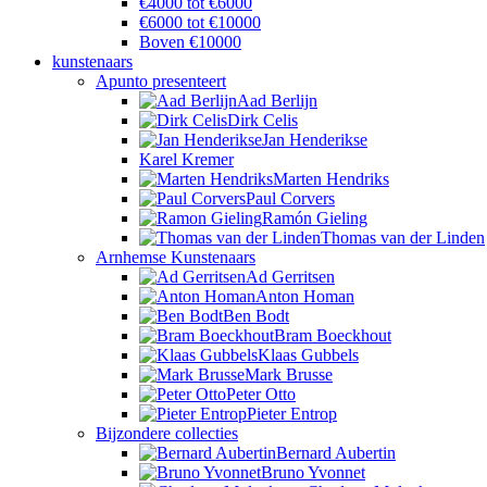
€4000 tot €6000
€6000 tot €10000
Boven €10000
kunstenaars
Apunto presenteert
Aad Berlijn
Dirk Celis
Jan Henderikse
Karel Kremer
Marten Hendriks
Paul Corvers
Ramón Gieling
Thomas van der Linden
Arnhemse Kunstenaars
Ad Gerritsen
Anton Homan
Ben Bodt
Bram Boeckhout
Klaas Gubbels
Mark Brusse
Peter Otto
Pieter Entrop
Bijzondere collecties
Bernard Aubertin
Bruno Yvonnet