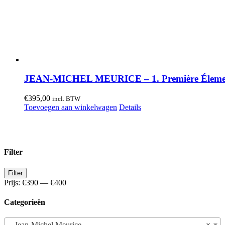
JEAN-MICHEL MEURICE – 1. Première Élemen
€
395,00
incl. BTW
Toevoegen aan winkelwagen
Details
Filter
Min.
Max.
Filter
prijs
prijs
Prijs:
€390
—
€400
Categorieën
Jean-Michel Meurice
×