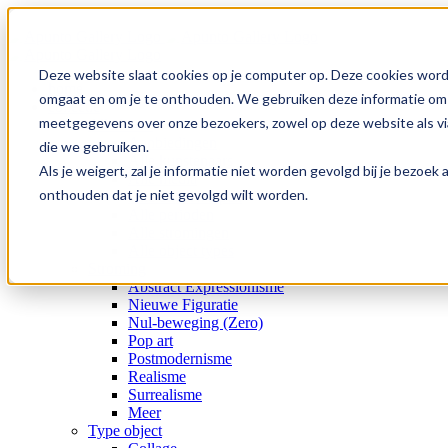
Ga
naar
inhoud
Deze website slaat cookies op je computer op. Deze cookies word
home
omgaat en om je te onthouden. We gebruiken deze informatie om j
collectie
meetgegevens over onze bezoekers, zowel op deze website als via
Alle kunst
Aanbiedingen
die we gebruiken.
Alle kunstenaars
Als je weigert, zal je informatie niet worden gevolgd bij je bezoe
Alle media
onthouden dat je niet gevolgd wilt worden.
Alle onderwerpen
Alle perioden
Alle stromingen
Alle object types
Stroming
Abstract Expressionisme
Nieuwe Figuratie
Nul-beweging (Zero)
Pop art
Postmodernisme
Realisme
Surrealisme
Meer
Type object