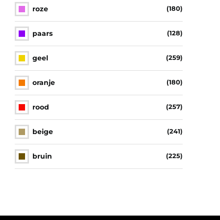
roze
(180)
paars
(128)
geel
(259)
oranje
(180)
rood
(257)
beige
(241)
bruin
(225)