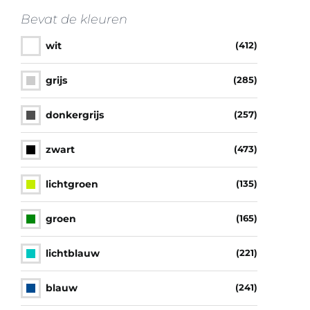
Bevat de kleuren
wit
(412)
grijs
(285)
donkergrijs
(257)
zwart
(473)
lichtgroen
(135)
groen
(165)
lichtblauw
(221)
blauw
(241)