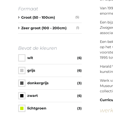
Van 19
Formaat
enorme
Groot (50 - 100cm)
(5)
Een bij
Zwage
Zeer groot (100 - 200cm)
(1)
associa
Een bek
op het 
Bevat de kleuren
voorste
1995 to
wit
(6)
Harald 
grijs
(6)
kunstin
Werk v
donkergrijs
(3)
Museum
collect
zwart
(6)
Curric
lichtgroen
(3)
werk