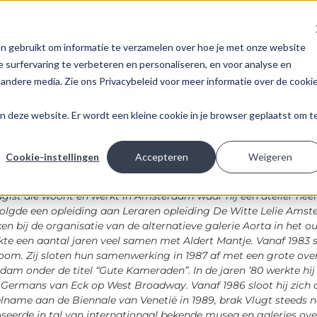
kunstenaars
expo
account
nieuws
conta
n gebruikt om informatie te verzamelen over hoe je met onze website
 surfervaring te verbeteren en personaliseren, en voor analyse en
andere media. Zie ons Privacybeleid voor meer informatie over de cooki
t
aan deze website. Er wordt een kleine cookie in je browser geplaatst om t
ld vlugt
Cookie-instellingen
Accepteren
Weigeren
s Jozef Harald Vlugt (Bergen (N-H) 1957)
is een bekende Neder
agist die woont en werkt in Amsterdam waar hij een atelier heef
olgde een opleiding aan Leraren opleiding De Witte Lelie Amste
en bij de organisatie van de alternatieve galerie Aorta in he
kte een aantal jaren veel samen met
Aldert Mantje
. Vanaf 1983 
room
. Zij sloten hun samenwerking in 1987 af met een grote ove
am onder de titel “Gute Kameraden”. In de jaren ’80 werkte hij 
e
Germans van Eck
op West Broadway. Vanaf 1986 sloot hij zich a
eelname aan de
Biennale van Venetië
in 1989, brak Vlugt steeds n
seerde in tal van internationaal bekende musea en galeries over