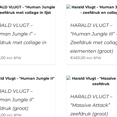
ALD VLUGT –
HARALD VLUGT –
man Jungle I” –
“Human Jungle III” 
fdruk met collage in
Zeefdruk met colla
elementen (groot)
,00
€
450,00
incl. BTW
incl. BTW
ALD VLUGT –
HARALD VLUGT –
man Jungle II”
“Massive Attack”
druk (groot)
zeefdruk (groot)
,00
incl. BTW