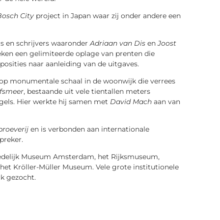
Bosch City
project in Japan waar zij onder andere een
rs en schrijvers waaronder
Adriaan van Dis
en
Joost
oeken een gelimiteerde oplage van prenten die
posities naar aanleiding van de uitgaves.
k op monumentale schaal in de woonwijk die verrees
fsmeer
, bestaande uit vele tientallen meters
gels. Hier werkte hij samen met
David Mach
aan van
roeverij
en is verbonden aan internationale
preker.
Stedelijk Museum Amsterdam, het Rijksmuseum,
 Kröller-Müller Museum. Vele grote institutionele
rk gezocht.