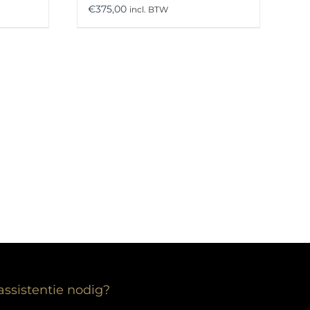
€
375,00
incl. BTW
assistentie nodig?