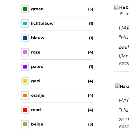
groen
(3)
lichtblauw
(1)
HAR
“Hu
blauw
(1)
zee
roze
(4)
lijst
€
675
paars
(1)
geel
(4)
oranje
(4)
HAR
“Hu
rood
(4)
zeef
beige
(5)
€
450