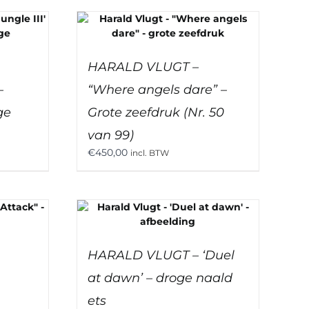
HARALD VLUGT –
–
“Where angels dare” –
ge
Grote zeefdruk (Nr. 50
van 99)
€
450,00
incl. BTW
HARALD VLUGT – ‘Duel
at dawn’ – droge naald
ets