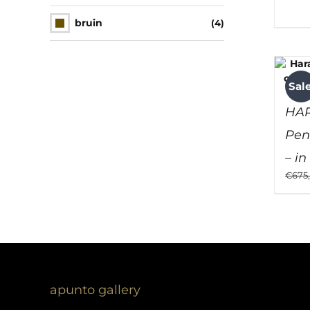
bruin
(4)
Sale
HAR
Pen
– in 
€
675
apunto gallery