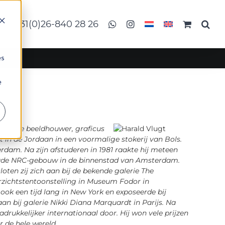
ct
+31(0)26-840 28 26
es
e
landse beeldhouwer, graficus
t in de Jordaan in een voormalige stokerij van Bols.
rdam. Na zijn afstuderen in 1981 raakte hij meteen
t oude NRC-gebouw in de binnenstad van Amsterdam.
sloten zij zich aan bij de bekende galerie The
rzichtstentoonstelling in
Museum Fodor
in
ook een tijd lang in New York en exposeerde bij
an bij galerie
Nikki Diana Marquardt
in Parijs. Na
adrukkelijker internationaal door. Hij won vele prijzen
 de hele wereld.