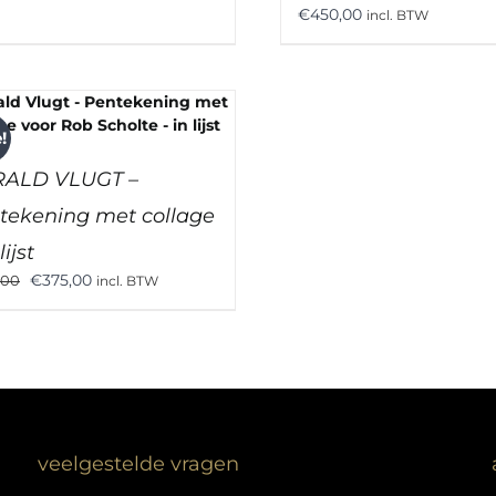
€
450,00
incl. BTW
!
ALD VLUGT –
tekening met collage
lijst
Oorspronkelijke
Huidige
€
375,00
,00
incl. BTW
prijs
prijs
was:
is:
€675,00.
€375,00.
veelgestelde vragen