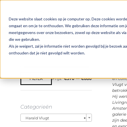
Ga
naar
home
collectie
inhoud
Deze website slaat cookies op je computer op. Deze cookies worde
omgaat en om je te onthouden. We gebruiken deze informatie om je
meetgegevens over onze bezoekers, zowel op deze website als via 
Home
>
online galerie
>
Kunstenaars
>
Harald Vlug
die we gebruiken.
Als je weigert, zal je informatie niet worden gevolgd bij je bezoek 
onthouden dat je niet gevolgd wilt worden.
Filter
hara
Nicolaa
Prijs:
€370
—
€680
FILTER
en coll
Min.
Max.
Vlugt v
prijs
prijs
betrokk
Hij wer
Living
Categorieën
Amsterd
galeri

Harald Vlugt
×
zijn d
en expo