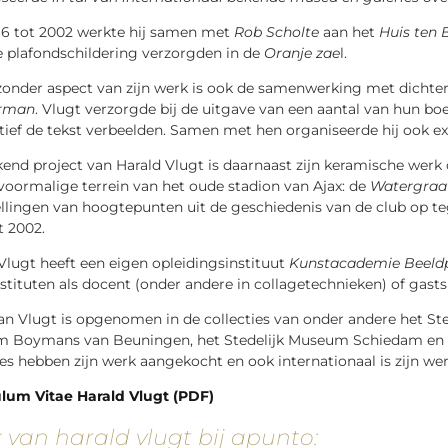
96 tot 2002 werkte hij samen met
Rob Scholte
aan het
Huis ten 
 plafondschildering verzorgden in de
Oranje zae
l.
zonder aspect van zijn werk is ook de samenwerking met dichte
rman
. Vlugt verzorgde bij de uitgave van een aantal van hun b
tief de tekst verbeelden. Samen met hen organiseerde hij ook ex
end project van Harald Vlugt is daarnaast zijn keramische wer
voormalige terrein van het oude stadion van Ajax: de
Watergraa
llingen van hoogtepunten uit de geschiedenis van de club op te
t 2002.
Vlugt heeft een eigen opleidingsinstituut
Kunstacademie Beeldp
stituten als docent (onder andere in collagetechnieken) of gasts
an Vlugt is opgenomen in de collecties van onder andere het 
 Boymans van Beuningen, het Stedelijk Museum Schiedam en het
ies hebben zijn werk aangekocht en ook internationaal is zijn we
ulum Vitae Harald Vlugt (PDF)
 van harald vlugt bij apunto: