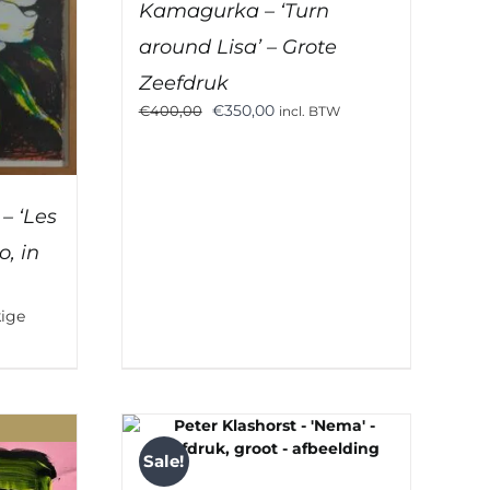
Kamagurka – ‘Turn
around Lisa’ – Grote
Zeefdruk
Oorspronkelijke
Huidige
€
350,00
€
400,00
incl. BTW
prijs
prijs
was:
is:
€400,00.
€350,00.
 ‘Les
o, in
kige
Sale!