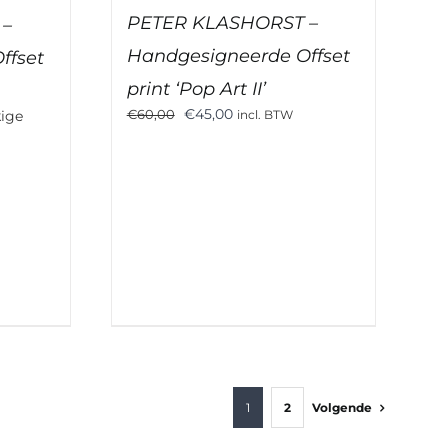
PETER KLASHORST –
 –
Handgesigneerde Offset
ffset
print ‘Pop Art II’
Oorspronkelijke
Huidige
€
45,00
€
60,00
kige
incl. BTW
prijs
prijs
was:
is:
€60,00.
€45,00.
1
2
Volgende