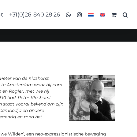
ct
+31(0)26-840 28 26
Peter van de Klashorst
mie te Amsterdam waar hij cum
 en Rogier, met wie hij
TV) had. Peter Klashorst
n staat vooral bekend om zijn
a, Cambodja en andere
negentig en rond het
euwe Wilden’, een neo-expressionistische beweging