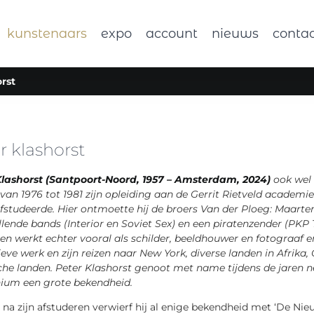
kunstenaars
expo
account
nieuws
conta
rst
r klashorst
Klashorst (Santpoort-Noord, 1957 – Amsterdam, 2024)
ook wel 
van 1976 tot 1981 zijn opleiding aan de Gerrit Rietveld acade
fstudeerde. Hier ontmoette hij de broers Van der Ploeg: Maarten
llende bands (Interior en Soviet Sex) en een piratenzender (PKP 
en werkt echter vooral als schilder, beeldhouwer en fotograaf e
ieve werk en zijn reizen naar New York, diverse landen in Afrik
che landen. Peter Klashorst genoot met name tijdens de jaren 
nium een grote bekendheid.
na zijn afstuderen verwierf hij al enige bekendheid met ‘De Ni