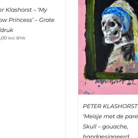
r Klashorst – ‘My
ow Princess’ – Grote
fdruk
,00
incl. BTW
PETER KLASHORST
‘Meisje met de parel
Skull – gouache,
handgesigneerd