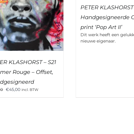
PETER KLASHORST
Handgesigneerde O
print ‘Pop Art II’
Dit werk heeft een geluk
nieuwe eigenaar.
ER KLASHORST – S21
hmer Rouge – Offset,
dgesigneerd
Oorspronkelijke
Huidige
€
45,00
00
incl. BTW
prijs
prijs
was:
is:
€75,00.
€45,00.