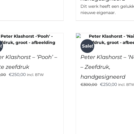
Dit werk heeft een geluk
nieuwe eigenaar.
!
Sale!
r Klashorst – ‘Pooh’ –
Peter Klashorst – ‘N
te zeefdruk
– Zeefdruk,
Oorspronkelijke
Huidige
€
250,00
,00
incl. BTW
handgesigneerd
prijs
prijs
Oorspronkelijke
Huidige
€
250,00
€
300,00
incl. BT
was:
is:
prijs
prijs
€300,00.
€250,00.
was:
is:
€300,00.
€250,00