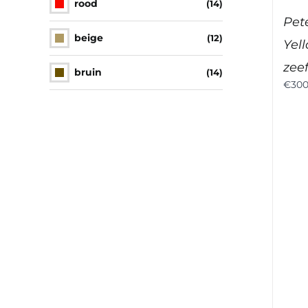
rood
(14)
Pete
beige
(12)
Yell
zee
bruin
(14)
€
300