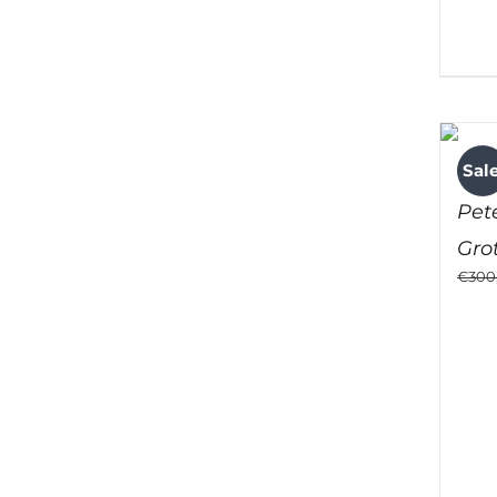
Sale
Pete
Gro
€
300