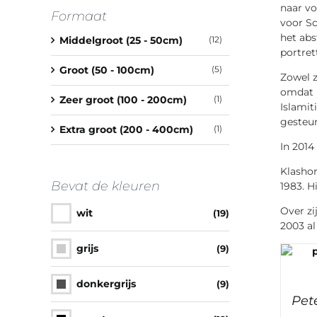
naar vo
Formaat
voor Sc
het abs
Middelgroot (25 - 50cm)
(12)
portret
Groot (50 - 100cm)
(5)
Zowel z
omdat h
Zeer groot (100 - 200cm)
(1)
Islamit
gesteun
Extra groot (200 - 400cm)
(1)
In 2014
Klashor
Bevat de kleuren
1983. H
Over zi
wit
(19)
2003 al
grijs
(9)
donkergrijs
(9)
Pete