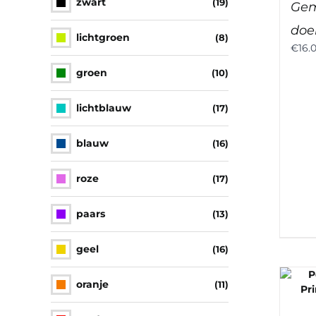
zwart
(19)
Gem
doek
lichtgroen
(8)
€
16.
groen
(10)
lichtblauw
(17)
blauw
(16)
roze
(17)
paars
(13)
geel
(16)
oranje
(11)