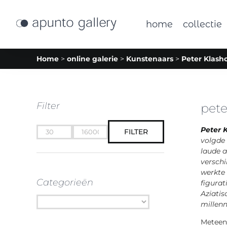
Ga
naar
home
collectie
inhoud
Home
>
online galerie
>
Kunstenaars
>
Peter Klasho
Filter
pete
Peter 
FILTER
Min.
Max.
volgde 
prijs
prijs
laude a
verschi
werkte 
Categorieën
figurat
Aziatis
millen
Meteen 