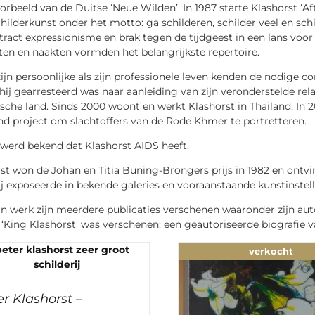
orbeeld van de Duitse ‘Neue Wilden’. In 1987 starte Klashorst ‘
hilderkunst onder het motto: ga schilderen, schilder veel en schild
tract expressionisme en brak tegen de tijdgeest in een lans voor 
ten en naakten vormden het belangrijkste repertoire.
ijn persoonlijke als zijn professionele leven kenden de nodige c
ij gearresteerd was naar aanleiding van zijn veronderstelde rel
ische land. Sinds 2000 woont en werkt Klashorst in Thailand. In
d project om slachtoffers van de Rode Khmer te portretteren.
 werd bekend dat Klashorst AIDS heeft.
st won de Johan en Titia Buning-Brongers prijs in 1982 en ontvin
ij exposeerde in bekende galeries en vooraanstaande kunstinstell
jn werk zijn meerdere publicaties verschenen waaronder zijn aut
 ‘King Klashorst’ was verschenen: een geautoriseerde biografie v
verkocht
r Klashorst –