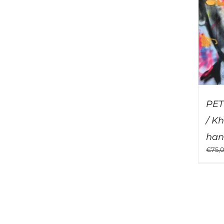
PET
/ K
han
€
75,