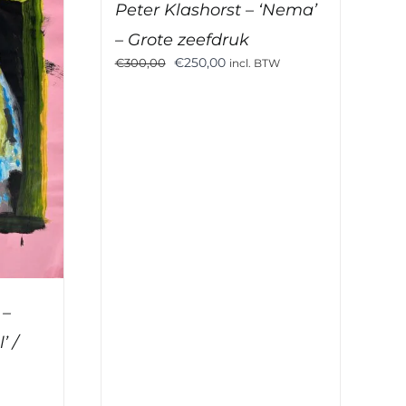
Peter Klashorst – ‘Nema’
– Grote zeefdruk
Oorspronkelijke
Huidige
€
250,00
€
300,00
incl. BTW
prijs
prijs
was:
is:
€300,00.
€250,00.
 –
’ /