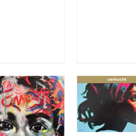
verkocht
!