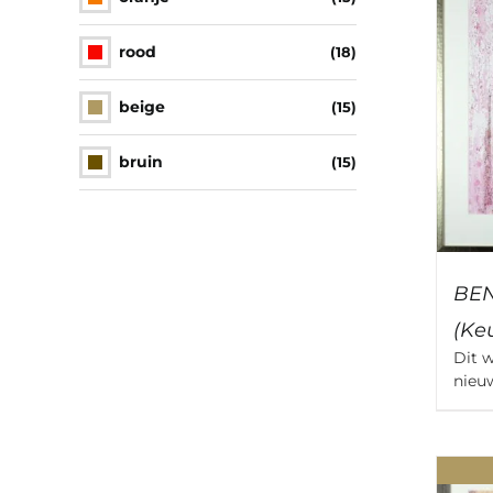
rood
(18)
beige
(15)
bruin
(15)
BE
(Keu
Dit 
nieu