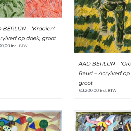
 BERLIJN – ‘Kraaien’
rylverf op doek, groot
00,00
incl. BTW
AAD BERLIJN – ‘Gr
Reus’ – Acrylverf op
groot
€
3.200,00
incl. BTW