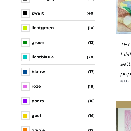
zwart
(40)
lichtgroen
(10)
groen
(13)
TH
LIN
lichtblauw
(20)
sett
blauw
(17)
pap
€
1.8
roze
(18)
paars
(16)
geel
(16)
oranje
(15)