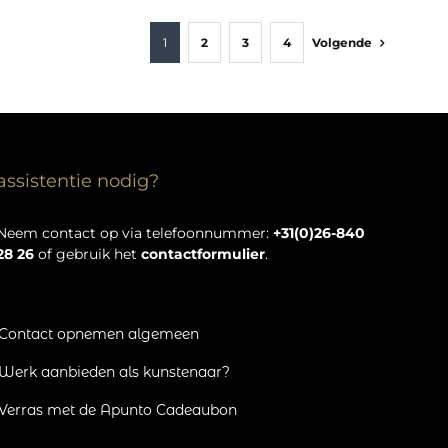
1
2
3
4
Volgende
assistentie nodig?
Neem contact op via telefoonnummer:
+31(0)26-840
28 26
of gebruik het
contactformulier
.
Contact opnemen algemeen
Werk aanbieden als kunstenaar?
Verras met de Apunto Cadeaubon