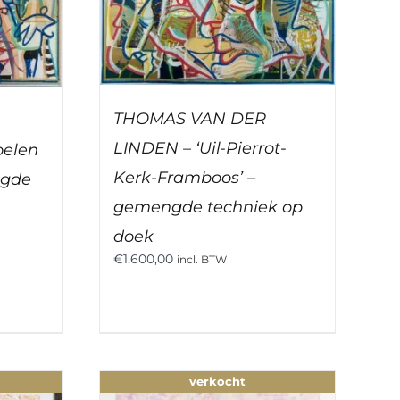
THOMAS VAN DER
LINDEN – ‘Uil-Pierrot-
oelen
Kerk-Framboos’ –
ngde
gemengde techniek op
doek
€
1.600,00
incl. BTW
verkocht