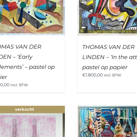
OMAS VAN DER
THOMAS VAN DER
DEN – ‘Early
LINDEN – ‘In the atti
lements’ – pastel op
pastel op papier
€
1.800,00
incl. BTW
ier
00,00
incl. BTW
verkocht