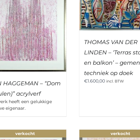
THOMAS VAN DER
LINDEN – ‘Terras st
en balkon’ – geme
techniek op doek
€
1.600,00
incl. BTW
N HAGGEMAN – “Dom
len)” acrylverf
werk heeft een gelukkige
we eigenaar.
verkocht
verkocht