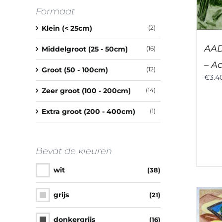
Formaat
Klein (< 25cm)
(2)
AAD
Middelgroot (25 - 50cm)
(16)
– Ac
Groot (50 - 100cm)
(12)
€
3.4
Zeer groot (100 - 200cm)
(14)
Extra groot (200 - 400cm)
(1)
Bevat de kleuren
wit
(38)
grijs
(21)
donkergrijs
(16)