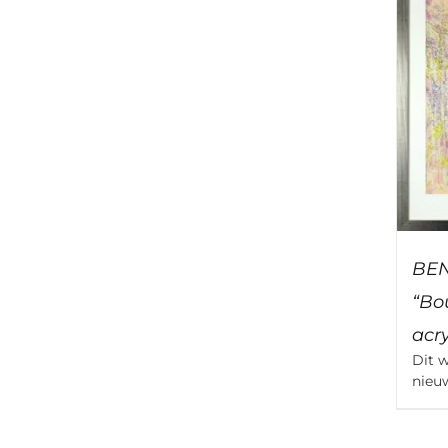
BE
“Bou
acry
Dit 
nieu