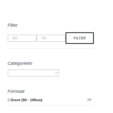
Filter
FILTER
Min.
Max.
prijs
prijs
Categorieën
Formaat
Groot (50 - 100cm)
(4)