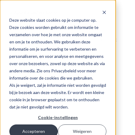
Ga
naar
inhoud
Deze website slaat cookies op je computer op.
Deze cookies worden gebruikt om informatie te
verzamelen over hoe je met onze website omgaat
home
collectie
kunstenaars
expo
account
en om je te onthouden. We gebruiken deze
informatie om je surfervaring te verbeteren en
personaliseren, en voor analyse en meetgegevens
over onze bezoekers, zowel op deze website als via
nieuws
contact
+31(0)26-840 28 26
andere media. Zie ons Privacybeleid voor meer
informatie over de cookies die we gebruiken.
Als je weigert, zal je informatie niet worden gevolgd
bij je bezoek aan deze website. Er wordt een kleine
whatsapp
instagram
cookie in je browser geplaatst om te onthouden
dat je niet gevolgd wilt worden.
Cookie-instellingen
Accepteren
Weigeren