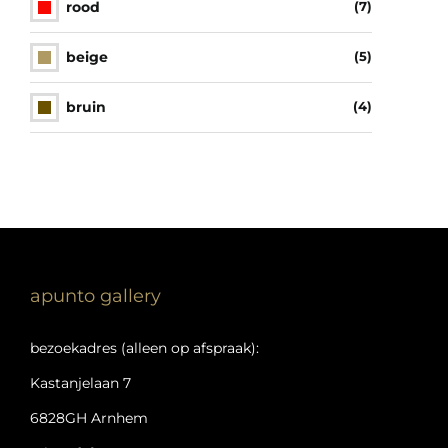
rood
(7)
beige
(5)
bruin
(4)
apunto gallery
bezoekadres (alleen op afspraak):
Kastanjelaan 7
6828GH Arnhem