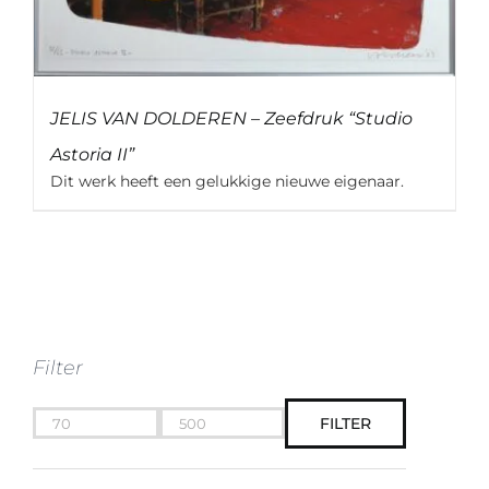
JELIS VAN DOLDEREN – Zeefdruk “Studio
Astoria II”
Dit werk heeft een gelukkige nieuwe eigenaar.
Filter
FILTER
Min.
Max.
prijs
prijs