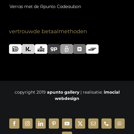
Verras met de Apunto Cadeaubon
vertrouwde betaalmethoden
copyright 2019
apunto gallery
| realisatie:
imocial
webdesign
Facebook
Instagram
LinkedIn
Pinterest
YouTube
X
E-
Phone
Whats
mail